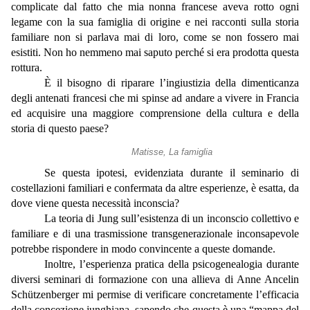
complicate dal fatto che mia nonna francese aveva rotto ogni
legame con la sua famiglia di origine e nei racconti sulla storia
familiare non si parlava mai di loro, come se non fossero mai
esistiti. Non ho nemmeno mai saputo perché si era prodotta questa
rottura.
È il bisogno di riparare l’ingiustizia della dimenticanza
degli antenati francesi che mi spinse ad andare a vivere in Francia
ed acquisire una maggiore comprensione della cultura e della
storia di questo paese?
Matisse, La famiglia
Se questa ipotesi, evidenziata durante il seminario di
costellazioni familiari e confermata da altre esperienze, è esatta, da
dove viene questa necessità inconscia?
La teoria di Jung sull’esistenza di un inconscio collettivo e
familiare e di una trasmissione transgenerazionale inconsapevole
potrebbe rispondere in modo convincente a queste domande.
Inoltre, l’esperienza pratica della psicogenealogia durante
diversi seminari di formazione con una allieva di Anne Ancelin
Schützenberger mi permise di verificare concretamente l’efficacia
della concezione junghiana, sapendo che questa è una “mappa del