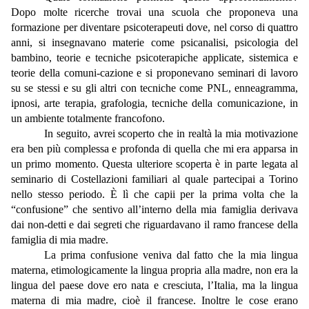
Dopo molte ricerche trovai una scuola che proponeva una
formazione per diventare psicoterapeuti dove, nel corso di quattro
anni, si insegnavano materie come psicanalisi, psicologia del
bambino, teorie e tecniche psicoterapiche applicate, sistemica e
teorie della comuni-cazione e si proponevano seminari di lavoro
su se stessi e su gli altri con tecniche come PNL, enneagramma,
ipnosi, arte terapia, grafologia, tecniche della comunicazione, in
un ambiente totalmente francofono.
In seguito, avrei scoperto che in realtà la mia motivazione
era ben più complessa e profonda di quella che mi era apparsa in
un primo momento.
Questa ulteriore scoperta è in parte legata al
seminario di Costellazioni familiari al quale partecipai a Torino
nello stesso periodo. È lì che capii per la prima volta che la
“confusione” che sentivo all’interno della mia famiglia derivava
dai non-detti e dai segreti che riguardavano il ramo francese della
famiglia di mia madre.
La prima confusione veniva dal fatto che la mia lingua
materna, etimologicamente la lingua propria alla madre, non era la
lingua del paese dove ero nata e cresciuta, l’Italia, ma la lingua
materna di mia madre, cioè il francese. Inoltre le cose erano