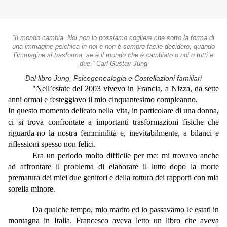
“Il mondo cambia. Noi non lo possiamo cogliere che sotto la forma di
una immagine psichica in noi e non è sempre facile decidere, quando
l’immagine si trasforma, se è il mondo che è cambiato o noi o tutti e
due.” Carl Gustav Jung
Dal libro Jung, Psicogenealogia e Costellazioni familiari
"Nell’estate del 2003 vivevo in Francia, a Nizza, da sette
anni ormai e festeggiavo il mio cinquantesimo compleanno.
In questo momento delicato nella vita, in particolare di una donna,
ci si trova confrontate a importanti trasformazioni fisiche che
riguarda-no la nostra femminilità e, inevitabilmente, a bilanci e
riflessioni spesso non felici.
Era un periodo molto difficile per me: mi trovavo anche
ad affrontare il problema di elaborare il lutto dopo la morte
prematura dei miei due genitori e della rottura dei rapporti con mia
sorella minore.
Da qualche tempo, mio marito ed io passavamo le estati in
montagna in Italia. Francesco aveva letto un libro che aveva