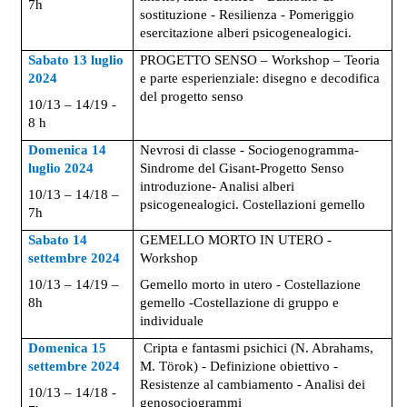
7h
sostituzione - Resilienza - Pomeriggio
esercitazione alberi psicogenealogici.
Sabato
13 luglio
PROGETTO SENSO – Workshop – Teoria
2024
e parte esperienziale: disegno e decodifica
del progetto senso
10/13 – 14/19 -
8 h
Domenica
14
Nevrosi di classe - Sociogenogramma-
luglio 2024
Sindrome del Gisant-Progetto Senso
introduzione- Analisi alberi
10/13 – 14/18 –
psicogenealogici. Costellazioni gemello
7h
Sabato
14
GEMELLO MORTO IN UTERO -
settembre 2024
Workshop
10/13 – 14/19 –
Gemello morto in utero - Costellazione
8h
gemello -Costellazione di gruppo e
individuale
Domenica
15
Cripta e fantasmi psichici (N. Abrahams,
settembre 2024
M. Törok) - Definizione obiettivo -
Resistenze al cambiamento - Analisi dei
10/13 – 14/18 -
genosociogrammi