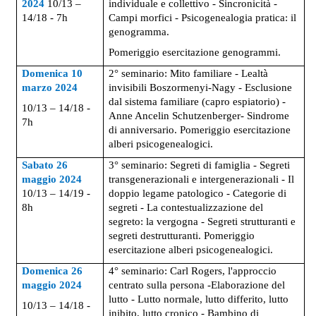
2024
10/13 –
individuale e collettivo - Sincronicità -
14/18 - 7h
Campi morfici - Psicogenealogia pratica: il
genogramma.
Pomeriggio esercitazione genogrammi.
Domenica
10
2° seminario: Mito familiare - Lealtà
marzo 2024
invisibili Boszormenyi-Nagy - Esclusione
dal sistema familiare (capro espiatorio) -
10/13 – 14/18 -
Anne Ancelin Schutzenberger- Sindrome
7h
di anniversario. Pomeriggio esercitazione
alberi psicogenealogici.
Sabato 26
3° seminario: Segreti di famiglia - Segreti
maggio 2024
transgenerazionali e intergenerazionali - Il
10/13 –
14/19 -
doppio legame patologico - Categorie di
8h
segreti - La contestualizzazione del
segreto: la vergogna - Segreti strutturanti e
segreti destrutturanti. Pomeriggio
esercitazione alberi psicogenealogici.
Domenica 26
4° seminario: Carl Rogers, l'approccio
maggio 2024
centrato sulla persona -Elaborazione del
lutto - Lutto normale, lutto differito, lutto
10/13 – 14/18 -
inibito, lutto cronico - Bambino di