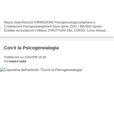
Maura Saita Ravizza FORMAZIONE Psicogenealogia junghiana e
Costellazioni Psicogenealogiche® Inizio aprile 2023 – MILANO Spazio
Ecletika via Eustacchi 4 Milano STRUTTURA DEL CORSO: Corso Annuale,
12 giornate, 6 week-end Rilascia Attestato di Facilitatore...
Cos'è la Psicogenealogia
Pubblicato su 11/01/PM 18:48
Da
maura saita