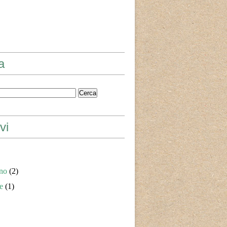
a
vi
no
(2)
e
(1)