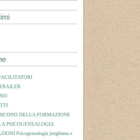
imi
ne
FACILITATORI
TRAILER
ONO
TTI
DICONO DELLA FORMAZIONE
 LA PSICOGENEALOGIA
ONI Psicogenealogia junghiana e