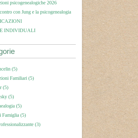
zioni psicogenealogiche 2026
ncontro con Jung e la psicogenealogia
ICAZIONI
E INDIVIDUALI
gorie
celin
(5)
zioni Familiari
(5)
r
(5)
sky
(5)
nealogia
(5)
i Famiglia
(5)
ofessionalizzante
(3)