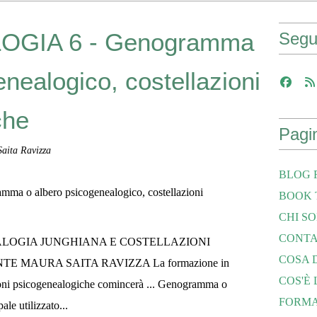
GIA 6 - Genogramma
Segu
nealogico, costellazioni
che
Pagi
aita Ravizza
BLOG 
BOOK 
CHI S
CONTA
ALOGIA JUNGHIANA E COSTELLAZIONI
COSA 
 MAURA SAITA RAVIZZA La formazione in
COS'È
ioni psicogenealogiche comincerà ... Genogramma o
FORMAZI
e utilizzato...