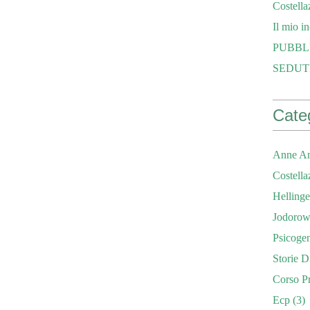
Costella
Il mio i
PUBBL
SEDUT
Cate
Anne An
Costella
Hellinge
Jodorow
Psicoge
Storie D
Corso Pr
Ecp
(3)