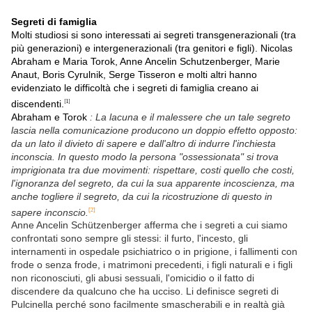
Segreti di famiglia
Molti studiosi si sono interessati ai segreti transgenerazionali (tra
più generazioni) e intergenerazionali (tra genitori e figli). Nicolas
Abraham e Maria Torok, Anne Ancelin Schutzenberger, Marie
Anaut, Boris Cyrulnik, Serge Tisseron e molti altri hanno
evidenziato le difficoltà che i segreti di famiglia creano ai
discendenti.
[1]
Abraham e Torok
: La lacuna e il malessere che un tale segreto
lascia nella comunicazione producono un doppio effetto opposto:
da un lato il divieto di sapere e dall'altro di indurre l'inchiesta
inconscia. In questo modo la persona "ossessionata" si trova
imprigionata tra due movimenti: rispettare, costi quello che costi,
l'ignoranza del segreto, da cui la sua apparente incoscienza, ma
anche togliere il segreto, da cui la ricostruzione di questo in
sapere inconscio.
[2]
Anne Ancelin Schützenberger afferma che i segreti a cui siamo
confrontati sono sempre gli stessi: il furto, l'incesto, gli
internamenti in ospedale psichiatrico o in prigione, i fallimenti con
frode o senza frode, i matrimoni precedenti, i figli naturali e i figli
non riconosciuti, gli abusi sessuali, l'omicidio o il fatto di
discendere da qualcuno che ha ucciso. Li definisce segreti di
Pulcinella perché sono facilmente smascherabili e in realtà già