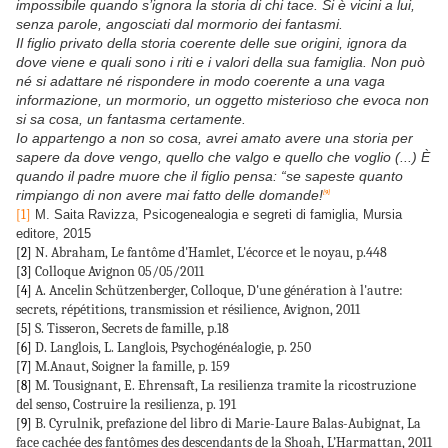
impossibile quando s’ignora la storia di chi tace. Si è vicini a lui,
senza parole, angosciati dal mormorio dei fantasmi.
Il figlio privato della storia coerente delle sue origini, ignora da
dove viene e quali sono i riti e i valori della sua famiglia. Non può
né si adattare né rispondere in modo coerente a una vaga
informazione, un mormorio, un oggetto misterioso che evoca non
si sa cosa, un fantasma certamente.
Io appartengo a non so cosa, avrei amato avere una storia per
sapere da dove vengo, quello che valgo e quello che voglio (...) È
quando il padre muore che il figlio pensa: “se sapeste quanto
rimpiango di non avere mai fatto delle domande!
[9]
[1]
M. Saita Ravizza, Psicogenealogia e segreti di famiglia, Mursia
editore, 2015
N. Abraham, Le fantôme d'Hamlet, L'écorce et le noyau, p.448
[2]
Colloque Avignon 05/05/2011
[3]
A. Ancelin Schützenberger, Colloque, D'une génération à l'autre:
[4]
secrets, répétitions, transmission et résilience, Avignon, 2011
S. Tisseron, Secrets de famille, p.18
[5]
D. Langlois, L. Langlois, Psychogénéalogie, p. 250
[6]
M.Anaut, Soigner la famille, p. 159
[7]
M. Tousignant, E. Ehrensaft, La resilienza tramite la ricostruzione
[8]
del senso, Costruire la resilienza, p. 191
B. Cyrulnik, prefazione del libro di Marie-Laure Balas-Aubignat, La
[9]
face cachée des fantômes des descendants de la Shoah, L’Harmattan, 2011