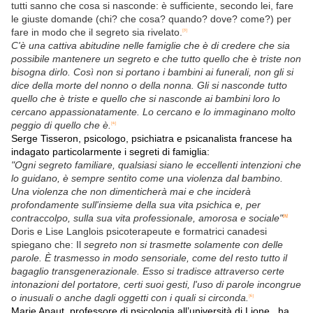
tutti sanno che cosa si nasconde: è sufficiente, secondo lei, fare
le giuste domande (chi? che cosa? quando? dove? come?) per
fare in modo che il segreto sia rivelato.
[3]
C'è una cattiva abitudine nelle famiglie che è di credere che sia
possibile mantenere un segreto e che tutto quello che è triste non
bisogna dirlo. Così non si portano i bambini ai funerali, non gli si
dice della morte del nonno o della nonna. Gli si nasconde tutto
quello che è triste e quello che si nasconde ai bambini loro lo
cercano appassionatamente. Lo cercano e lo immaginano molto
peggio di quello che è.
[4]
Serge Tisseron
, psicologo, psichiatra e psicanalista francese ha
indagato particolarmente i segreti di famiglia:
"Ogni segreto familiare, qualsiasi siano le eccellenti intenzioni che
lo guidano, è sempre sentito come una violenza dal bambino.
Una violenza che non dimenticherà mai e che inciderà
profondamente sull'insieme della sua vita psichica e, per
contraccolpo, sulla sua vita professionale, amorosa e sociale"
[5]
Doris e Lise Langlois psicoterapeute e formatrici canadesi
spiegano che: Il
segreto non si trasmette solamente con delle
parole. È trasmesso in modo sensoriale, come del resto tutto il
bagaglio transgenerazionale. Esso si tradisce attraverso certe
intonazioni del portatore, certi suoi gesti, l'uso di parole incongrue
o inusuali o anche dagli oggetti con i quali si circonda.
[6]
Marie Anaut, professore di psicologia all’università di Lione , ha