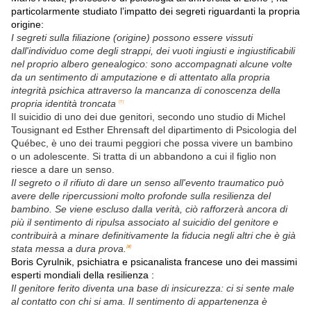
particolarmente studiato l’impatto dei segreti riguardanti la propria
origine:
I segreti sulla filiazione (origine) possono essere vissuti
dall'individuo come degli strappi, dei vuoti ingiusti e ingiustificabili
nel proprio albero genealogico: sono accompagnati alcune volte
da un sentimento di amputazione e di attentato alla propria
integrità psichica attraverso la mancanza di conoscenza della
propria identità troncata
[7]
Il suicidio di uno dei due genitori, secondo uno studio di Michel
Tousignant ed Esther Ehrensaft del dipartimento di Psicologia del
Québec, è uno dei traumi peggiori che possa vivere un bambino
o un adolescente. Si tratta di un abbandono a cui il figlio non
riesce a dare un senso.
Il segreto o il rifiuto di dare un senso all'evento traumatico può
avere delle ripercussioni molto profonde sulla resilienza del
bambino. Se viene escluso dalla verità, ciò rafforzerà ancora di
più il sentimento di ripulsa associato al suicidio del genitore e
contribuirà a minare definitivamente la fiducia negli altri che è già
stata messa a dura prova.
[8]
Boris Cyrulnik, psichiatra e psicanalista francese uno dei massimi
esperti mondiali della resilienza :
Il genitore ferito diventa una base di insicurezza: ci si sente male
al contatto con chi si ama. Il sentimento di appartenenza è