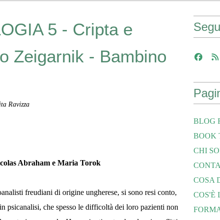
IA 5 - Cripta e
Segu
tto Zeigarnik - Bambino
Pagi
ta Ravizza
BLOG 
BOOK 
CHI S
 Nicolas Abraham e Maria Torok
CONTA
COSA 
alisti freudiani di origine ungherese, si sono resi conto,
COS'È
n psicanalisi, che spesso le difficoltà dei loro pazienti non
FORMAZI