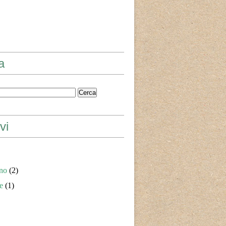
a
vi
no
(2)
e
(1)