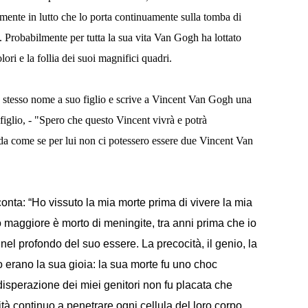
nte in lutto che lo porta continuamente sulla tomba di
 Probabilmente per tutta la sua vita Van Gogh ha lottato
lori e la follia dei suoi magnifici quadri.
o stesso nome a suo figlio e scrive a Vincent Van Gogh una
 figlio, - "Spero che questo Vincent vivrà e potrà
ida come se per lui non ci potessero essere due Vincent Van
conta: “Ho vissuto la mia morte prima di vivere la mia
ello maggiore è morto di meningite, tra anni prima che io
el profondo del suo essere. La precocità, il genio, la
lo erano la sua gioia: la sua morte fu uno choc
 disperazione dei miei genitori non fu placata che
cità continuo a penetrare ogni cellula del loro corpo.