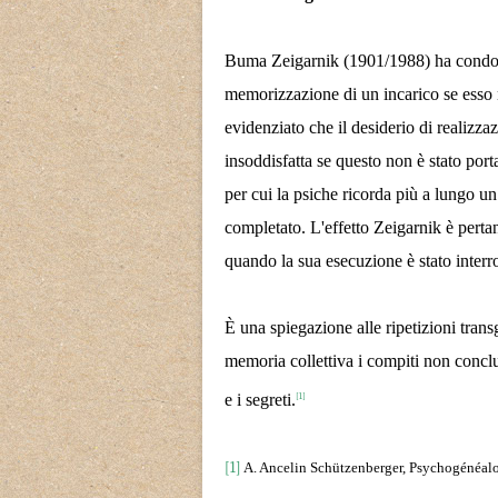
Buma Zeigarnik (1901/1988) ha condott
memorizzazione di un incarico se esso n
evidenziato che il desiderio di realizz
insoddisfatta se questo non è stato por
per cui la psiche ricorda più a lungo un
completato. L'effetto Zeigarnik è pert
quando la sua esecuzione è stato interro
È una spiegazione alle ripetizioni tran
memoria collettiva i compiti non conclusi
e i segreti.
[1]
[1]
A. Ancelin Schützenberger
, Psychogénéalo