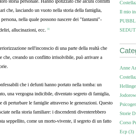
oro storia personale. Hanno ipotizzato che alcuni conflitti
Costella
iari che, lasciando un vuoto nella storia della famiglia,
Il mio i
a persona, nella quale possono nascere dei "fantasmi"-
PUBBL
SEDUT
deliri, allucinazioni, ecc.
[1]
eriorizzazione nell'inconscio di una parte della realtà che
Cate
 che, creando un conflitto irrisolvibile, può arrivare a
orie.
Anne An
Costella
onfessabili che i defunti hanno portato nella tomba: un
Hellinge
to, una vergogna indicibile, diventato segreto di famiglia,
Jodorow
e di perturbare le famiglie attraverso le generazioni. Questo
Psicoge
sciate nella storia familiare: i discendenti diventerebbero
Storie D
sta seppellito, come un morto-vivente, il segreto di un fatto
Corso Pr
Ecp
(3)