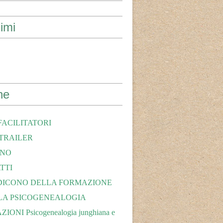
imi
ne
FACILITATORI
TRAILER
ONO
TTI
DICONO DELLA FORMAZIONE
 LA PSICOGENEALOGIA
ONI Psicogenealogia junghiana e