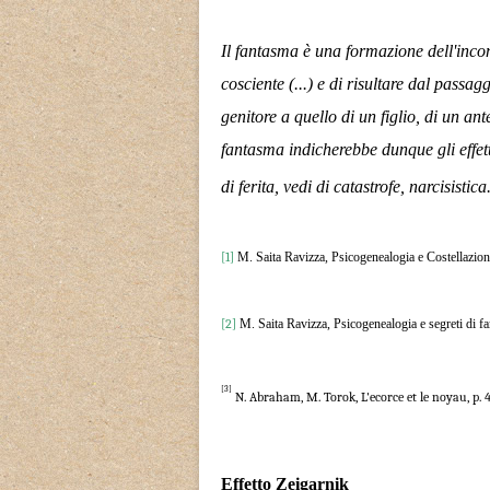
Il fantasma è una formazione dell'inco
cosciente (...) e di risultare dal passa
genitore a quello di un figlio, di un an
fantasma indicherebbe dunque gli effetti
di ferita, vedi di catastrofe, narcisistica
[1]
M. Saita Ravizza, Psicogenealogia e Costellazioni
[2]
M. Saita Ravizza, Psicogenealogia e segreti di fa
[3]
N. Abraham, M. Torok, L'ecorce et le noyau, p. 
Effetto Zeigarnik