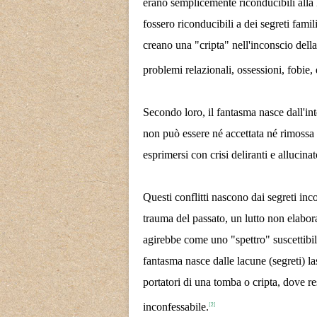
erano semplicemente riconducibili alla l
fossero riconducibili a dei segreti famil
creano una "cripta" nell'inconscio dell
problemi relazionali, ossessioni, fobie, 
Secondo loro, il fantasma nasce dall'int
non può essere né accettata né rimossa e
esprimersi con crisi deliranti e allucinat
Questi conflitti nascono dai segreti inc
trauma del passato, un lutto non elabora
agirebbe come uno "spettro" suscettibil
fantasma nasce dalle lacune (segreti) la
portatori di una tomba o cripta, dove re
inconfessabile.
[2]