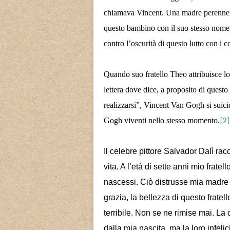
chiamava Vincent. Una madre perenneme
questo bambino con il suo stesso nome.
contro l’oscurità di questo lutto con i co
Quando suo fratello Theo attribuisce l
lettera dove dice, a proposito di questo
realizzarsi”, Vincent Van Gogh si suic
Gogh viventi nello stesso momento.
[2]
Il celebre pittore Salvador Dalì rac
vita. A l’età di sette anni mio frat
nascessi. Ciò distrusse mia madre n
grazia, la bellezza di questo fratel
terribile. Non se ne rimise mai. La
dalla mia nascita, ma la loro infeli