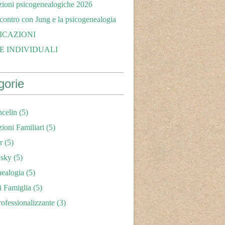
zioni psicogenealogiche 2026
ncontro con Jung e la psicogenealogia
ICAZIONI
E INDIVIDUALI
gorie
celin
(5)
zioni Familiari
(5)
r
(5)
sky
(5)
nealogia
(5)
i Famiglia
(5)
ofessionalizzante
(3)