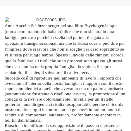
Anne Ancelin Schützenberger nel suo libro Psychogénéalogie
(non ancora tradotto in italiano) dice che non si entra in una
famiglia per caso perché la scelta del partner è legata alle
ripetizioni transgenerazionali ma che la stessa cosa si può dire per
l’impresa dove si lavora che non si sceglie per caso soprattutto se
vi si resta per lungo tempo.
Spesso il tavolo delle riunioni ricorda
quello familiare e i ruoli che sono proposti sono spesso gli stessi
che ciascuno ha nella propria famiglia : la vittima, il capro
espiatorio, il leader, il salvatore, il cattivo, ecc.
Succede così di riprodurre nell’ambiente di lavoro i rapporti che
avevamo all’interno della nostra famiglia : i rapporti con il nostro
capo sono identici a quelli che avevamo con un padre autoritario
(sottomissione frustrante o ribellione larvata), la promozione di un
collega ci fa rivivere dolorosamente l’invidia per un fratello
preferito ; una dirigente ci risulta insopportabile perché ci ricorda
nostra madre e ogni incontro con lei genererà in noi un modo di
sentire e di comportarci automatico, profondamente ancorato in
noi fin dall’infanzia.
Riuscire a identificare la sovrapposizione di passato e presente
renderà possibile avere in azienda dei rapporti adulti e autonomi