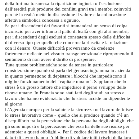
della fortuna trasmessa la ripartizione ingiusta o l’esclusione
dall’eredità può produrre dei conflitti gravi tra i membri coinvolti
perché in realtà mette in discussione il valore e la collocazione
affettiva simbolica concessa a ognuno.
Se per i discendenti dei favoriti si tramanderà un senso di colpa
inconscio per aver infranto il patto di lealtà con gli altri membri,
per i discendenti degli esclusi si constaterà spesso delle difficoltà
di diverso tipo per quello che concerne la riuscita e la relazione
con il denaro. Queste difficoltà proverranno da credenze
fortemente radicate nel vissuto transgenerazionale riproponendo il
sentimento di non avere il diritto di prosperare.
Tutte queste problematiche sono da tenere in particolare
considerazione quando si parla del genosociogramma in azienda
in quanto permettono di depistare i blocchi che impediscono il
miglior funzionamento del “capitale umano”. Sappiamo che lo
stress è un grosso fattore che impedisce il pieno sviluppo delle
risorse umane. In Francia sono stati fatti degli studi su stress e
lavoro che hanno evidenziato che lo stress uccide un dipendente
al giorno.
L’Agenzia europea per la salute e la sicurezza nel lavoro definisce
lo stress lavorativo come « quello che si produce quando c’è un
disequilibrio tra la percezione che la persona ha degli obblighi che
gli sono imposti e la percezione che essa ha delle sue risorse per
adempier a questi obblighi ». Per il codice del lavoro francese i
datori di lavoro hanno l’obbligo di valutare tutti i rischi della loro