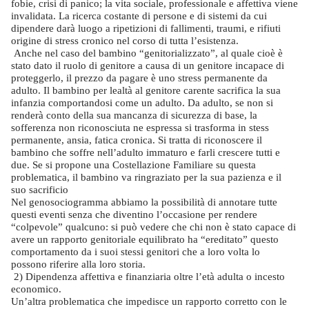
fobie, crisi di panico; la vita sociale, professionale e affettiva viene
invalidata. La ricerca costante di persone e di sistemi da cui
dipendere darà luogo a ripetizioni di fallimenti, traumi, e rifiuti
origine di stress cronico nel corso di tutta l’esistenza.
Anche nel caso del bambino “genitorializzato”, al quale cioè è
stato dato il ruolo di genitore a causa di un genitore incapace di
proteggerlo, il prezzo da pagare è uno stress permanente da
adulto. Il bambino per lealtà al genitore carente sacrifica la sua
infanzia comportandosi come un adulto. Da adulto, se non si
renderà conto della sua mancanza di sicurezza di base, la
sofferenza non riconosciuta ne espressa si trasforma in stess
permanente, ansia, fatica cronica. Si tratta di riconoscere il
bambino che soffre nell’adulto immaturo e farli crescere tutti e
due. Se si propone una Costellazione Familiare su questa
problematica, il bambino va ringraziato per la sua pazienza e il
suo sacrificio
Nel genosociogramma abbiamo la possibilità di annotare tutte
questi eventi senza che diventino l’occasione per rendere
“colpevole” qualcuno: si può vedere che chi non è stato capace di
avere un rapporto genitoriale equilibrato ha “ereditato” questo
comportamento da i suoi stessi genitori che a loro volta lo
possono riferire alla loro storia.
2) Dipendenza affettiva e finanziaria oltre l’età adulta o incesto
economico.
Un’altra problematica che impedisce un rapporto corretto con le