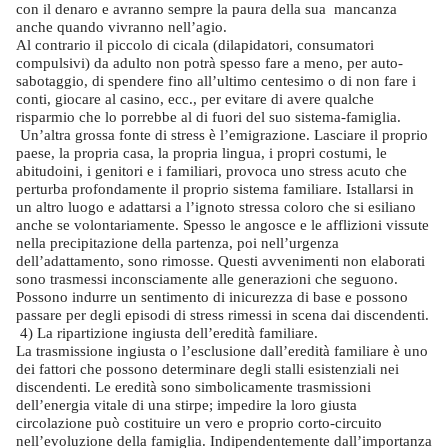
con il denaro e avranno sempre la paura della sua
mancanza
anche quando vivranno nell’agio.
Al contrario il piccolo di cicala (dilapidatori, consumatori
compulsivi) da adulto non potrà spesso fare a meno, per auto-
sabotaggio, di spendere fino all’ultimo centesimo o di non fare i
conti, giocare al casino, ecc., per evitare di avere qualche
risparmio che lo porrebbe al di fuori del suo sistema-famiglia.
Un’altra grossa fonte di stress è l’emigrazione. Lasciare il proprio
paese, la propria casa, la propria lingua, i propri costumi, le
abitudoini, i genitori e i familiari, provoca uno stress acuto che
perturba profondamente il proprio sistema familiare. Istallarsi in
un altro luogo e adattarsi a l’ignoto stressa coloro che si esiliano
anche se volontariamente. Spesso le angosce e le afflizioni vissute
nella precipitazione della partenza, poi nell’urgenza
dell’adattamento, sono rimosse. Questi avvenimenti non elaborati
sono trasmessi inconsciamente alle generazioni che seguono.
Possono indurre un sentimento di inicurezza di base e possono
passare per degli episodi di stress rimessi in scena dai discendenti.
4) La ripartizione ingiusta dell’eredità familiare.
La trasmissione ingiusta o l’esclusione dall’eredità familiare è uno
dei fattori che possono determinare degli stalli esistenziali nei
discendenti. Le eredità sono simbolicamente trasmissioni
dell’energia vitale di una stirpe; impedire la loro giusta
circolazione può costituire un vero e proprio corto-circuito
nell’evoluzione della famiglia. Indipendentemente dall’importanza