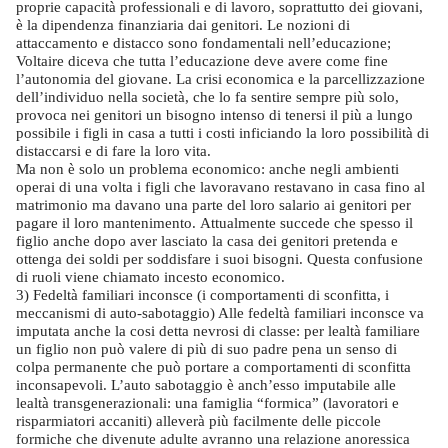
proprie capacità professionali e di lavoro, soprattutto dei giovani,
è la dipendenza finanziaria dai genitori. Le nozioni di
attaccamento e distacco sono fondamentali nell’educazione;
Voltaire diceva che tutta l’educazione deve avere come fine
l’autonomia del giovane. La crisi economica e la parcellizzazione
dell’individuo nella società, che lo fa sentire sempre più solo,
provoca nei genitori un bisogno intenso di tenersi il più a lungo
possibile i figli in casa a tutti i costi inficiando la loro possibilità di
distaccarsi e di fare la loro vita.
Ma non è solo un problema economico: anche negli ambienti
operai di una volta i figli che lavoravano restavano in casa fino al
matrimonio ma davano una parte del loro salario ai genitori per
pagare il loro mantenimento. Attualmente succede che spesso il
figlio anche dopo aver lasciato la casa dei genitori pretenda e
ottenga dei soldi per soddisfare i suoi bisogni. Questa confusione
di ruoli viene chiamato incesto economico.
3) Fedeltà familiari inconsce (i comportamenti di sconfitta, i
meccanismi di auto-sabotaggio) Alle fedeltà familiari inconsce va
imputata anche la cosi detta nevrosi di classe: per lealtà familiare
un figlio non può valere di più di suo padre pena un senso di
colpa permanente che può portare a comportamenti di sconfitta
inconsapevoli. L’auto sabotaggio è anch’esso imputabile alle
lealtà transgenerazionali: una famiglia “formica” (lavoratori e
risparmiatori accaniti) alleverà più facilmente delle piccole
formiche che divenute adulte avranno una relazione anoressica