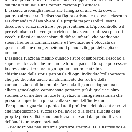
dai ruoli familiari e una comunicazione più efficace.
L’azienda assomiglia molto alle famiglie di una volta dove il
padre-padrone era l’indiscussa figura carismatica, dove a ciascuno
era domandato di assolvere alle proprie responsabilità
senza
discutere e senza mostrare i propri sentimenti. L’ipercontrollo e il
perfezionismo che vengono richiesti in azienda rinforza spesso i
vecchi riflessi e i meccanismi di difesa infantili che producono
stress. Inoltre la comunicazione e l’evoluzione è bloccata da
questi ruoli che non permettono il pieno sviluppo del capitale
umano.
L’azienda funziona meglio quando i suoi collaboratori riescono a
superare i blocchi che frenano le loro capacità. Dunque può essere
interessante affrontare in gruppo un lavoro centrato sul
chiarimento della storia personale di ogni individuo/collaboratore
che può diventar anche un chiarimento dei ruoli e della
comunicazione all’interno dell’azienda.
Il genosociogramma o
albero genealogico commentato permette più di qualsiasi altro
strumento di mettere in luce le ripetizioni transgenerazionali che
possono impedire la piena realizzazione dell’individuo.
Per quanto riguarda in particolare il problema dei blocchi emotivi
che impediscono il successo nel lavoro o la piena riuscita delle
proprie potenzialità sono considerati rilevanti dal punto di vista
dell’analisi transgenerazionale:
1) l’educazione nell’infanzia (carenze affettive, falla narcisistica e