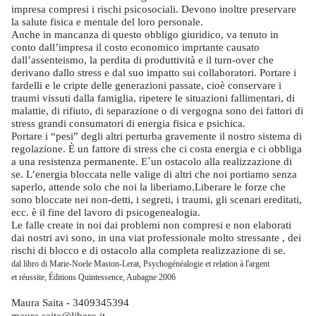
impresa compresi i rischi psicosociali. Devono inoltre preservare
la salute fisica e mentale del loro personale.
Anche in mancanza di questo obbligo giuridico, va tenuto in
conto dall’impresa il costo economico imprtante causato
dall’assenteismo, la perdita di produttività e il turn-over che
derivano dallo stress e dal suo impatto sui collaboratori.
Portare i
fardelli e le cripte delle generazioni passate, cioè conservare i
traumi vissuti dalla famiglia, ripetere le situazioni fallimentari, di
malattie, di rifiuto, di separazione o di vergogna sono dei fattori di
stress grandi consumatori di energia fisica e psichica.
Portare i “pesi” degli altri perturba gravemente il nostro sistema di
regolazione. È un fattore di stress che ci costa energia e ci obbliga
a una resistenza permanente. E`un ostacolo alla realizzazione di
se. L’energia bloccata nelle valige di altri che noi portiamo senza
saperlo, attende solo che noi la liberiamo.Liberare le forze che
sono bloccate nei non-detti, i segreti, i traumi, gli scenari ereditati,
ecc. è il fine del lavoro di psicogenealogia.
Le falle create in noi dai problemi non compresi e non elaborati
dai nostri avi sono, in una viat professionale molto stressante , dei
rischi di blocco e di ostacolo alla completa realizzazione di se.
dal libro di Marie-Noele Maston-Lerat, Psychogénéalogie et relation à l'argent
et réussite, Éditions Quintessence, Aubagne 2006
Maura Saita - 3409345394