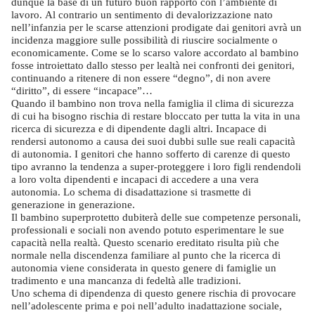
dunque la base di un futuro buon rapporto con l’ambiente di
lavoro. Al contrario un sentimento di devalorizzazione nato
nell’infanzia per le scarse attenzioni prodigate dai genitori avrà un
incidenza maggiore sulle possibilità di riuscire socialmente o
economicamente. Come se lo scarso valore accordato al bambino
fosse introiettato dallo stesso per lealtà nei confronti dei genitori,
continuando a ritenere di non essere “degno”, di non avere
“diritto”, di essere “incapace”…
Quando il bambino non trova nella famiglia il clima di sicurezza
di cui ha bisogno rischia di restare bloccato per tutta la vita in una
ricerca di sicurezza e di dipendente dagli altri. Incapace di
rendersi autonomo a causa dei suoi dubbi sulle sue reali capacità
di autonomia. I genitori che hanno sofferto di carenze di questo
tipo avranno la tendenza a super-proteggere i loro figli rendendoli
a loro volta dipendenti e incapaci di accedere a una vera
autonomia. Lo schema di disadattazione si trasmette di
generazione in generazione.
Il bambino superprotetto dubiterà delle sue competenze personali,
professionali e sociali non avendo potuto esperimentare le sue
capacità nella realtà. Questo scenario ereditato risulta più che
normale nella discendenza familiare al punto che la ricerca di
autonomia viene considerata in questo genere di famiglie un
tradimento e una mancanza di fedeltà alle tradizioni.
Uno schema di dipendenza di questo genere rischia di provocare
nell’adolescente prima e poi nell’adulto inadattazione sociale,