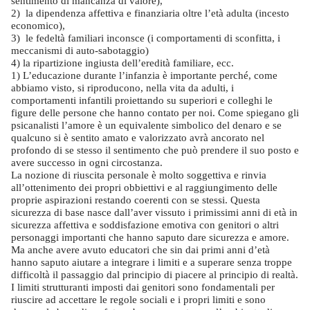
sentimento di mancanza di valore),
2)
la dipendenza affettiva e finanziaria oltre l’età adulta (incesto
economico),
3)
le fedeltà familiari inconsce (i comportamenti di sconfitta, i
meccanismi di auto-sabotaggio)
4) la ripartizione ingiusta dell’eredità familiare, ecc.
1) L’educazione durante l’infanzia è importante perché, come
abbiamo visto, si riproducono, nella vita da adulti, i
comportamenti infantili proiettando su superiori e colleghi le
figure delle persone che hanno contato per noi. Come spiegano gli
psicanalisti l’amore è un equivalente simbolico del denaro e se
qualcuno si è sentito amato e valorizzato avrà ancorato nel
profondo di se stesso il sentimento che può prendere il suo posto e
avere successo in ogni circostanza.
La nozione di riuscita personale è molto soggettiva e rinvia
all’ottenimento dei propri obbiettivi e al raggiungimento delle
proprie aspirazioni restando coerenti con se stessi. Questa
sicurezza di base nasce dall’aver vissuto i primissimi anni di età in
sicurezza affettiva e soddisfazione emotiva con genitori o altri
personaggi importanti che hanno saputo dare sicurezza e amore.
Ma anche avere avuto educatori che sin dai primi anni d’età
hanno saputo aiutare a integrare i limiti e a superare senza troppe
difficoltà il passaggio dal principio di piacere al principio di realtà.
I limiti strutturanti imposti dai genitori sono fondamentali per
riuscire ad accettare le regole sociali e i propri limiti e sono